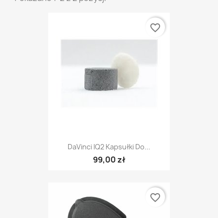
favorite_border
DaVinci IQ2 Kapsułki Do...
99,00 zł
favorite_border