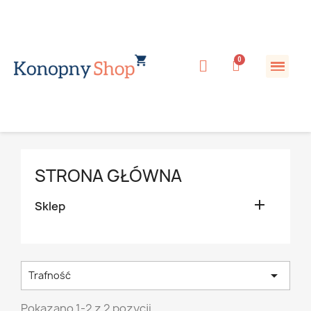
STRONA GŁÓWNA

Sklep

Trafność
Pokazano 1-2 z 2 pozycji