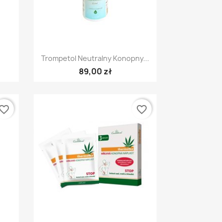
Szybki podgląd

Trompetol Neutralny Konopny...
89,00 zł
vorite_border
favorite_border