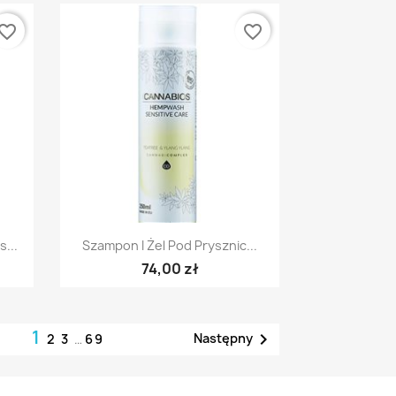
vorite_border
favorite_border
Szybki podgląd

...
Szampon I Żel Pod Prysznic...
74,00 zł
1

Następny
2
3
…
69