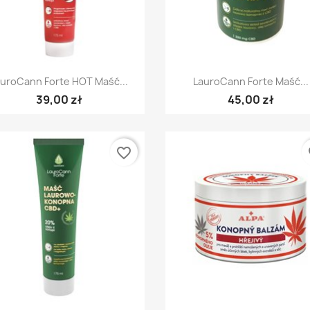
Szybki podgląd
Szybki podgląd


auroCann Forte HOT Maść...
LauroCann Forte Maść...
39,00 zł
45,00 zł
favorite_border
fa