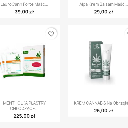
Szybki podgląd
Szybki podgląd


LauroCann Forte Maść...
Alpa Krem Balsam Maść...
39,00 zł
29,00 zł
favorite_border
fa
Szybki podgląd
Szybki podgląd


MENTHOLKA PLASTRY
KREM CANNABIS Na Obrzęki I
CHŁODZĄCE...
26,00 zł
225,00 zł