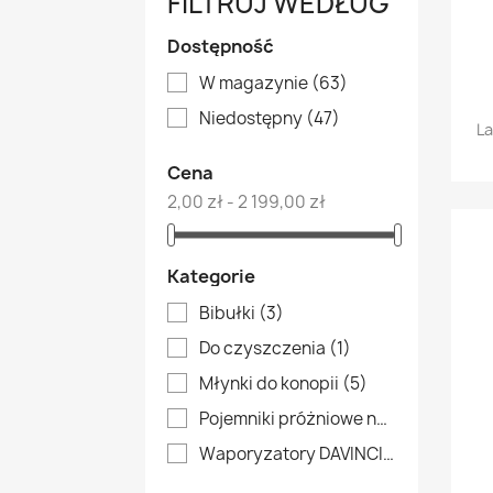
FILTRUJ WEDŁUG
Dostępność
W magazynie
(63)
Niedostępny
(47)
L
Cena
2,00 zł - 2 199,00 zł
Kategorie
Bibułki
(3)
Do czyszczenia
(1)
Młynki do konopii
(5)
Pojemniki próżniowe na zioła
(7)
Waporyzatory DAVINCI
(1)