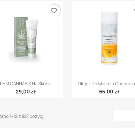
favorite_border
fa
Szybki podgląd
Szybki podgląd


REM CANNABIS Na Skóre...
Olejek Do Masażu Cannabios
29,00 zł
65,00 zł
ano 1-12 z 827 pozycji