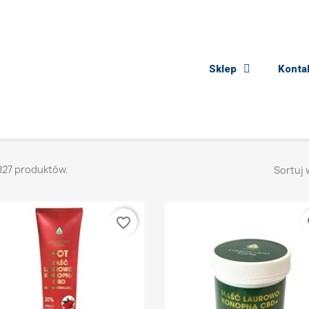
Sklep
Konta
827 produktów.
Sortuj 
favorite_border
fa