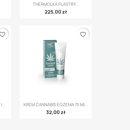
Szybki podgląd

THERMOLKA PLASTRY...
225,00 zł
vorite_border
favorite_border
Szybki podgląd

...
KREM CANNABIS EGZEMA 75 Ml...
32,00 zł