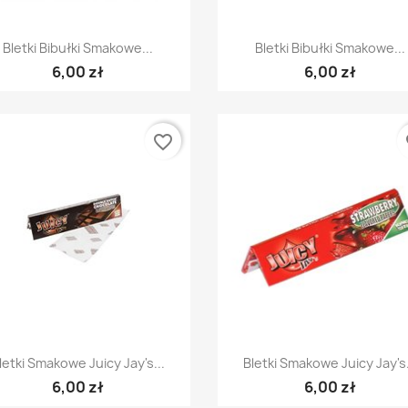
Szybki podgląd
Szybki podgląd


Bletki Bibułki Smakowe...
Bletki Bibułki Smakowe...
6,00 zł
6,00 zł
favorite_border
fa
Szybki podgląd
Szybki podgląd


letki Smakowe Juicy Jay's...
Bletki Smakowe Juicy Jay's.
6,00 zł
6,00 zł