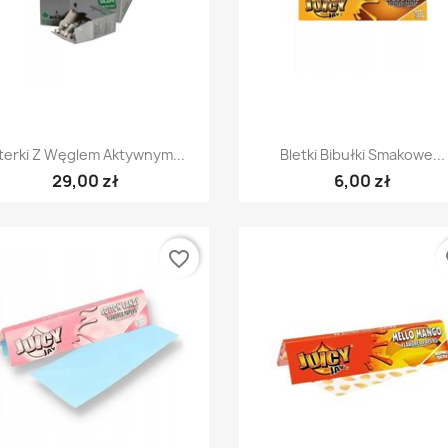
Szybki podgląd
Szybki podgląd


lterki Z Węglem Aktywnym...
Bletki Bibułki Smakowe...
29,00 zł
6,00 zł
favorite_border
fa