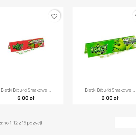
favorite_border
fa
Szybki podgląd
Szybki podgląd


Bletki Bibułki Smakowe...
Bletki Bibułki Smakowe...
6,00 zł
6,00 zł
ano 1-12 z 15 pozycji