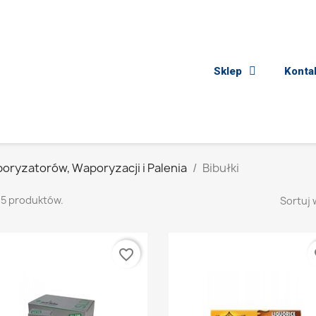
Sklep
Konta
oryzatorów, Waporyzacji i Palenia
Bibułki
15 produktów.
Sortuj 
favorite_border
fa