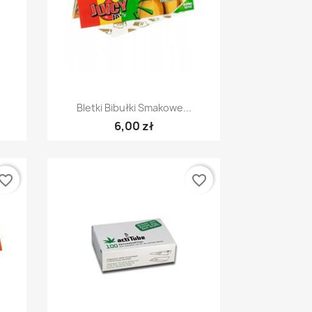
Szybki podgląd

Bletki Bibułki Smakowe...
6,00 zł
vorite_border
favorite_border