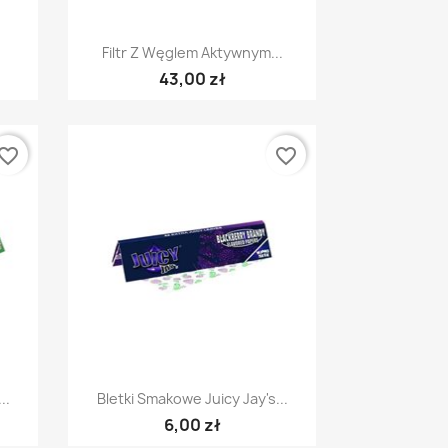
Szybki podgląd

Filtr Z Węglem Aktywnym...
43,00 zł
vorite_border
favorite_border
Szybki podgląd

..
Bletki Smakowe Juicy Jay's...
6,00 zł