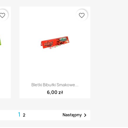
vorite_border
favorite_border
Szybki podgląd

Bletki Bibułki Smakowe...
6,00 zł
1

Następny
2